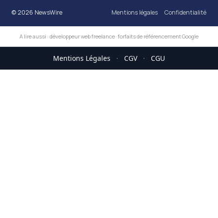
© 2026 NewsWire
Mentions légales
Confidentialité
A lire aussi :
développeur web freelance
·
forfaits de référencement Google
Mentions Légales
·
CGV
·
CGU