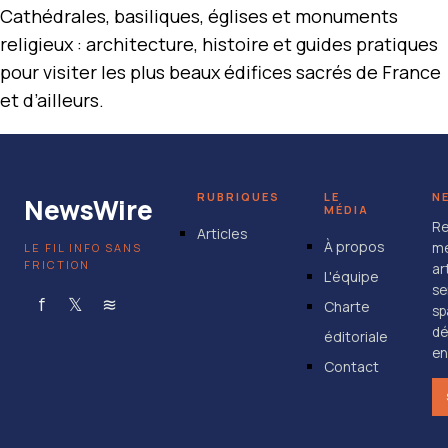
Cathédrales, basiliques, églises et monuments
religieux : architecture, histoire et guides pratiques
pour visiter les plus beaux édifices sacrés de France
et d’ailleurs.
RUBRIQUES
LE
N
NewsWire
MÉDIA
Re
Articles
À propos
me
LE FIL INFO SANS
FRICTION
ar
L'équipe
se
f
𝕏
≋
Charte
sp
dé
éditoriale
en
Contact