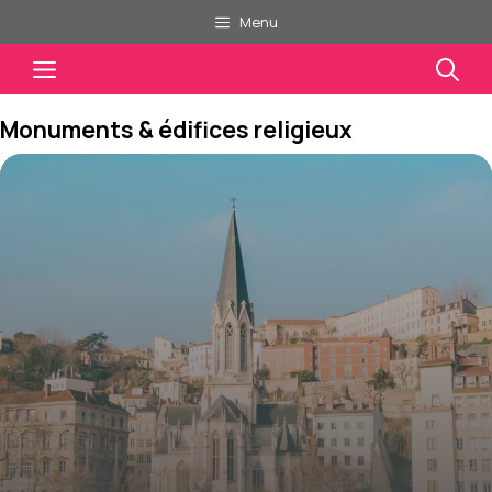
Aller
Menu
au
Menu
contenu
Monuments & édifices religieux