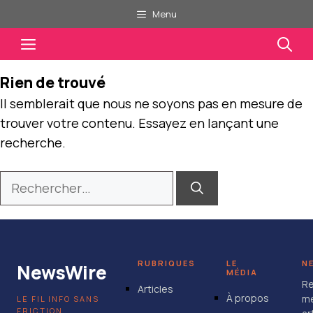
Aller
Menu
au
Menu
contenu
Rien de trouvé
Il semblerait que nous ne soyons pas en mesure de
trouver votre contenu. Essayez en lançant une
recherche.
Rechercher :
RUBRIQUES
LE
N
NewsWire
MÉDIA
Re
Articles
À propos
me
LE FIL INFO SANS
FRICTION