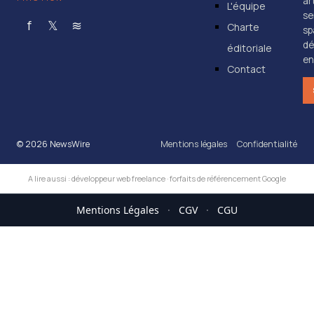
ar
L'équipe
se
f
𝕏
≋
Charte
sp
dé
éditoriale
en
Contact
© 2026 NewsWire
Mentions légales
Confidentialité
A lire aussi :
développeur web freelance
·
forfaits de référencement Google
Mentions Légales
·
CGV
·
CGU